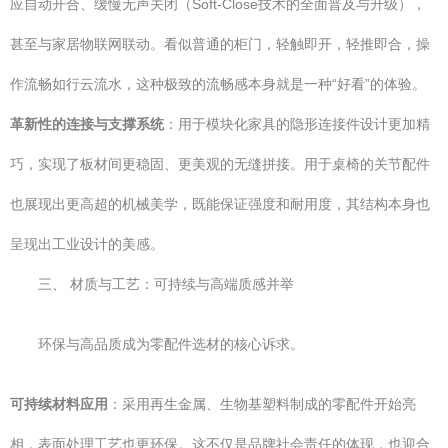
应自动开合、缓慢无声关闭（Soft-Close技术的全面普及与升级），
甚至与家居物联网联动。看似普通的柜门，轻触即开，轻推即合，操
作流畅如行云流水，这种极致的流畅感本身就是一种“好看”的体验。
革新性的连接与支撑系统
：用于模块化家具的隐形连接件设计更加精
巧，实现了板材间更稳固、更美观的无缝拼接。用于桌椅的关节配件
也展现出更高超的机械美学，既能保证强度和耐用度，其结构本身也
呈现出工业设计的美感。
三、 材质与工艺：可持续与高端质感并举
环保与高品质成为零配件选材的核心诉求。
可持续材料应用
：采用再生金属、生物基塑料制成的零配件开始亮
相，表面处理工艺也更环保。这不仅是品牌社会责任的体现，也迎合