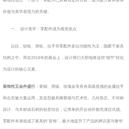
晰地传达出一个信号：零配件已从幕后走向台前，成为提升家具整体
价值与美学表现力的关键。
一、 设计美学：零配件成为视觉焦点
以往，铰链、滑轨、拉手等零配件多以功能性为主，隐匿于家具
结构之中。而在2018年的展会上，设计师们大胆地将这些“细节”转化
为设计的核心元素。
装饰性五金件盛行
：黄铜、黑镍、玫瑰金等具有高级质感的金属拉手
和合页被大量运用，其造型极具雕塑感与艺术性。几何形态、不对称
设计、与木材或石材的创意结合，让简单的开合动作都充满仪式感。
零配件本身就成了家具的“首饰”，极大地提升了产品的辨识度与奢华